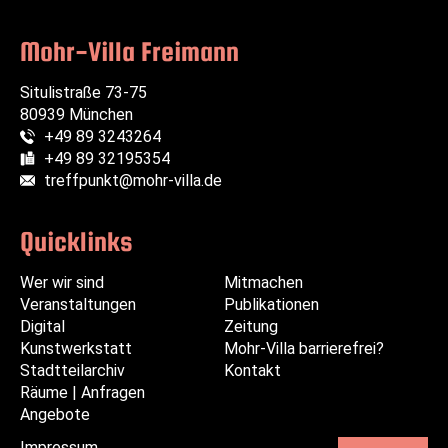
Mohr-Villa Freimann
Situlistraße 73-75
80939 München
+49 89 3243264
Telefon:
+49 89 32195354
Fax:
treffpunkt@mohr-villa.de
E-Mail:
Quicklinks
Wer wir sind
Navigation
Navigation
Mitmachen
Veranstaltungen
überspringen
überspringen
Publikationen
Digital
Zeitung
Kunstwerkstatt
Mohr-Villa barrierefrei?
Stadtteilarchiv
Kontakt
Räume | Anfragen
Angebote
Impressum
Navigation