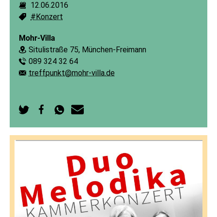
12.06.2016
Dauer:
#Konzert
Schlagworte:
Mohr-Villa
Situlistraße 75, München-Freimann
Ort:
089 324 32 64
Telefon:
treffpunkt@mohr-villa.de
E-Mail:
Auf
Auf
Per
Per
Twitter
Facebook
WhatsApp
E-
teilen
teilen
senden
Mail
senden