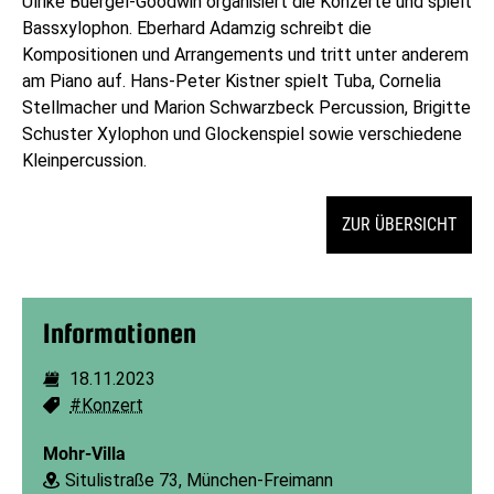
Ulrike Buergel-Goodwin organisiert die Konzerte und spielt
Bassxylophon. Eberhard Adamzig schreibt die
Kompositionen und Arrangements und tritt unter anderem
am Piano auf. Hans-Peter Kistner spielt Tuba, Cornelia
Stellmacher und Marion Schwarzbeck Percussion, Brigitte
Schuster Xylophon und Glockenspiel sowie verschiedene
Kleinpercussion.
ZUR ÜBERSICHT
Informationen
18.11.2023
Dauer:
#Konzert
Schlagworte:
Mohr-Villa
Situlistraße 73, München-Freimann
Ort: