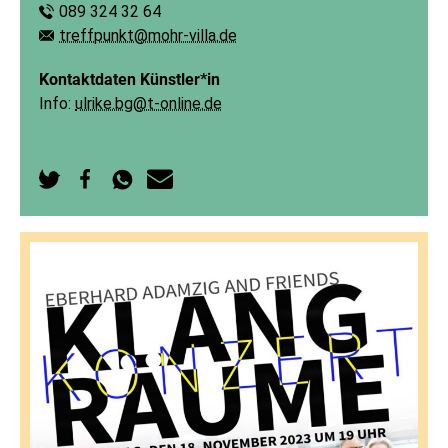
089 324 32 64
Telefon:
treffpunkt@mohr-villa.de
E-Mail:
Kontaktdaten Künstler*in
Info:
ulrike.bg@t-online.de
Auf
Auf
Per
Per
Twitter
Facebook
WhatsApp
E-
teilen
teilen
senden
Mail
senden