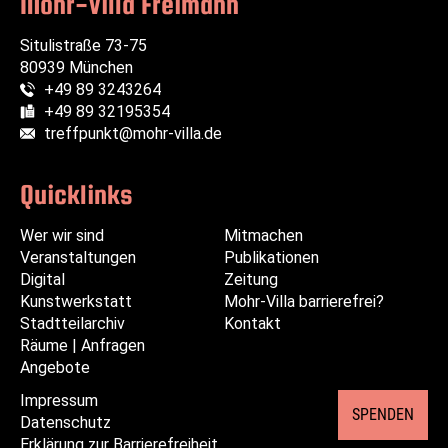
Mohr-Villa Freimann
Situlistraße 73-75
80939 München
+49 89 3243264
Telefon:
+49 89 32195354
Fax:
treffpunkt@mohr-villa.de
E-Mail:
Quicklinks
Wer wir sind
Navigation
Navigation
Mitmachen
Veranstaltungen
überspringen
überspringen
Publikationen
Digital
Zeitung
Kunstwerkstatt
Mohr-Villa barrierefrei?
Stadtteilarchiv
Kontakt
Räume | Anfragen
Angebote
Impressum
Navigation
SPENDEN
Datenschutz
überspringen
Erklärung zur Barrierefreiheit