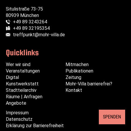
Situlistraße 73-75
80939 München
+49 89 3243264
Telefon:
+49 89 32195354
Fax:
treffpunkt@mohr-villa.de
E-Mail:
Quicklinks
Wer wir sind
Navigation
Navigation
Mitmachen
Veranstaltungen
überspringen
überspringen
Publikationen
Digital
Zeitung
Kunstwerkstatt
Mohr-Villa barrierefrei?
Stadtteilarchiv
Kontakt
Räume | Anfragen
Angebote
Impressum
Navigation
SPENDEN
Datenschutz
überspringen
Erklärung zur Barrierefreiheit