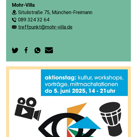
Mohr-Villa
Situlistraße 75, München-Freimann
Ort:
089 324 32 64
Telefon:
treffpunkt@mohr-villa.de
E-Mail:
Auf
Auf
Per
Per
Twitter
Facebook
WhatsApp
E-
teilen
teilen
senden
Mail
senden