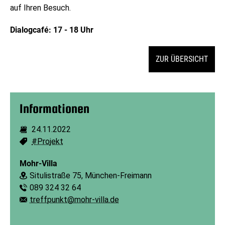
auf Ihren Besuch.
Dialogcafé: 17 - 18 Uhr
ZUR ÜBERSICHT
Informationen
24.11.2022
Dauer:
#Projekt
Schlagworte:
Mohr-Villa
Situlistraße 75, München-Freimann
Ort:
089 324 32 64
Telefon:
treffpunkt@mohr-villa.de
E-Mail: