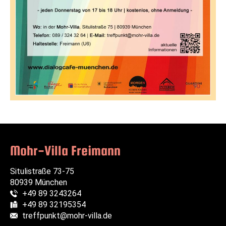
Mohr-Villa Freimann
Situlistraße 73-75
80939 München
+49 89 3243264
Telefon:
+49 89 32195354
Fax:
treffpunkt@mohr-villa.de
E-Mail: