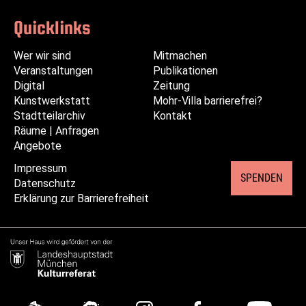
Quicklinks
Wer wir sind
Navigation
Navigation
Mitmachen
Veranstaltungen
überspringen
überspringen
Publikationen
Digital
Zeitung
Kunstwerkstatt
Mohr-Villa barrierefrei?
Stadtteilarchiv
Kontakt
Räume | Anfragen
Angebote
Impressum
Navigation
SPENDEN
Datenschutz
überspringen
Erklärung zur Barrierefreiheit