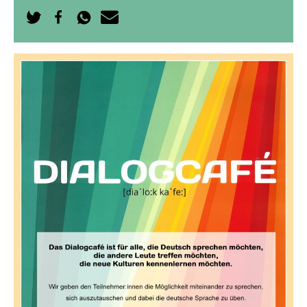
Auf
Auf
Per
Per
Twitter
Facebook
WhatsApp
E-
teilen
teilen
senden
Mail
senden