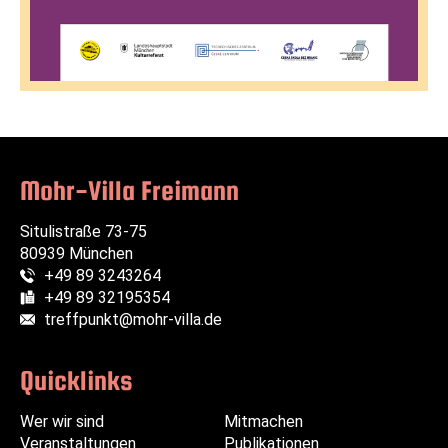
Mohr-Villa Freimann
Situlistraße 73-75
80939 München
+49 89 3243264
Telefon:
+49 89 32195354
Fax:
treffpunkt@mohr-villa.de
E-Mail:
Quicklinks
Wer wir sind
Navigation
Navigation
Mitmachen
Veranstaltungen
überspringen
überspringen
Publikationen