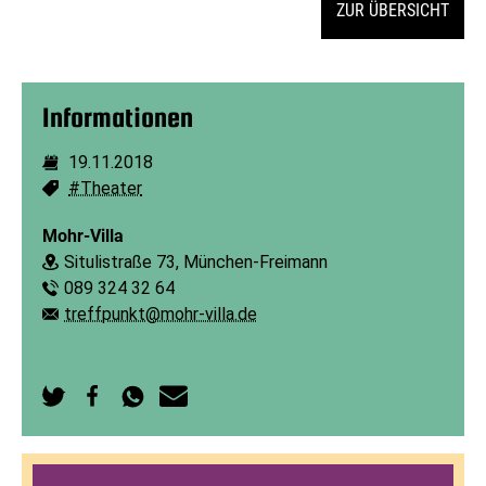
ZUR ÜBERSICHT
Informationen
19.11.2018
Dauer:
#Theater
Schlagworte:
Mohr-Villa
Situlistraße 73, München-Freimann
Ort:
089 324 32 64
Telefon:
treffpunkt@mohr-villa.de
E-Mail:
Auf
Auf
Per
Per
Twitter
Facebook
WhatsApp
E-
teilen
teilen
senden
Mail