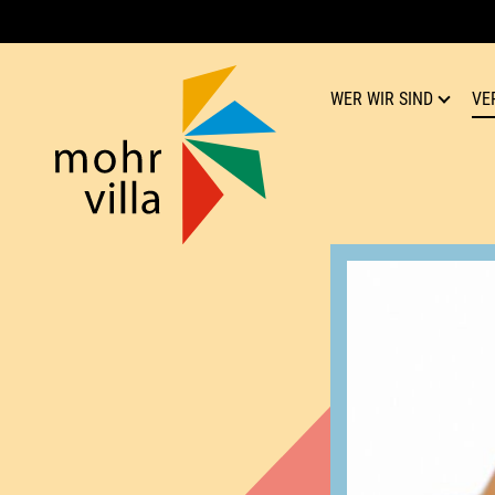
WER WIR SIND
VE
Mohr-Villa
Kultur für Respekt
Team
Verein
Geschichte
Publikationen