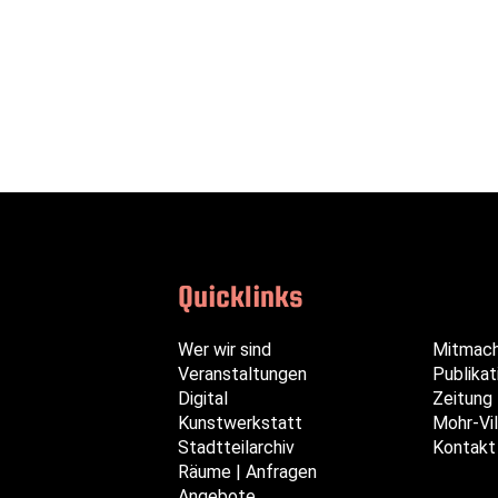
Quicklinks
Navigation
Navigation
Navigation
Wer wir sind
Mitmac
überspringen
überspringen
überspringen
Veranstaltungen
Publikat
Digital
Zeitung
Kunstwerkstatt
Mohr-Vil
Stadtteilarchiv
Kontakt
Räume | Anfragen
Angebote