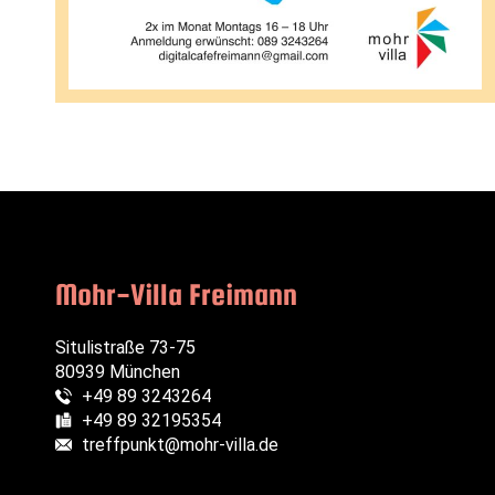
Mohr-Villa Freimann
Situlistraße 73-75
80939 München
+49 89 3243264
Telefon:
+49 89 32195354
Fax:
treffpunkt@mohr-villa.de
E-Mail: