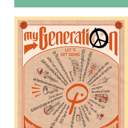
Auf
Auf
Per
Per
Twitter
Facebook
WhatsApp
E-
teilen
teilen
senden
Mail
senden