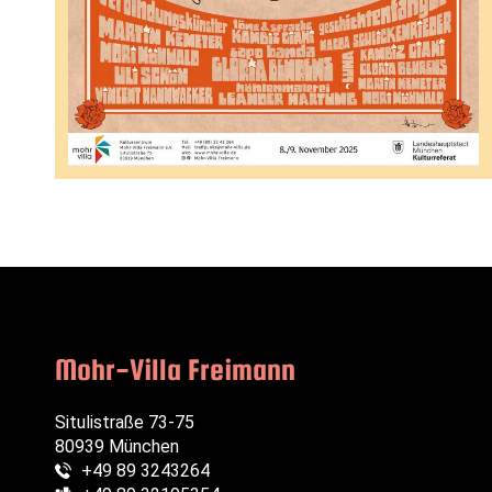
Mohr-Villa Freimann
Situlistraße 73-75
80939 München
+49 89 3243264
Telefon: