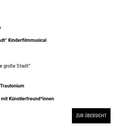
a
adt“ Kinderfilmmusical
ie große Stadt“
 Trautonium
 mit Künstlerfreund*innen
ZUR ÜBERSICHT