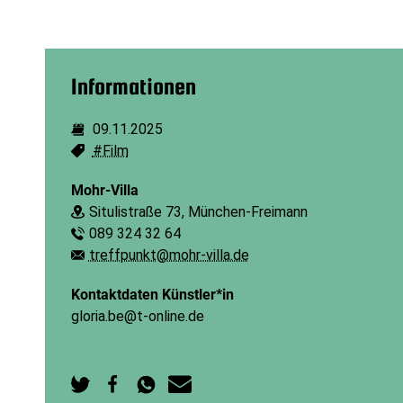
Informationen
09.11.2025
Dauer:
#Film
Schlagworte:
Mohr-Villa
Situlistraße 73, München-Freimann
Ort:
089 324 32 64
Telefon:
treffpunkt@mohr-villa.de
E-Mail:
Kontaktdaten Künstler*in
gloria.be@t-online.de