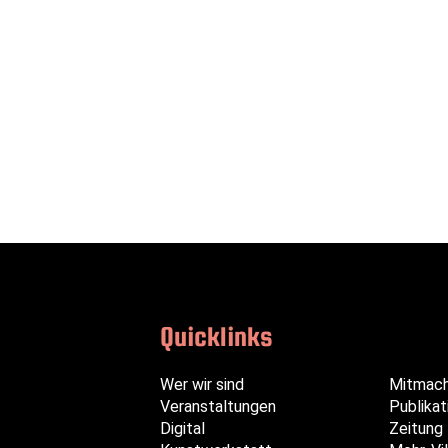
Quicklinks
Navigation
Navigation
Navigation
Wer wir sind
Mitmac
überspringen
überspringen
überspringen
Veranstaltungen
Publikat
Digital
Zeitung