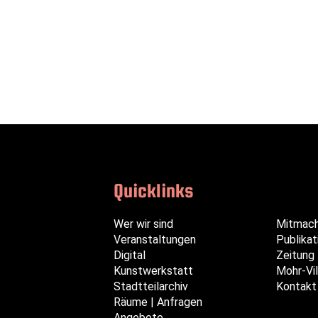
Quicklinks
Navigation
Navigation
Navigation
Wer wir sind
Mitmac
überspringen
überspringen
überspringen
Veranstaltungen
Publikat
Digital
Zeitung
Kunstwerkstatt
Mohr-Vil
Stadtteilarchiv
Kontakt
Räume | Anfragen
Angebote