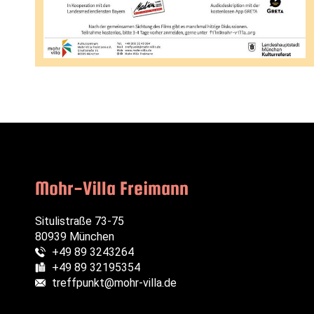
Mohr-Villa Freimann
Situlistraße 73-75
80939 München
+49 89 3243264
Telefon:
+49 89 32195354
Fax:
treffpunkt@mohr-villa.de
E-Mail: