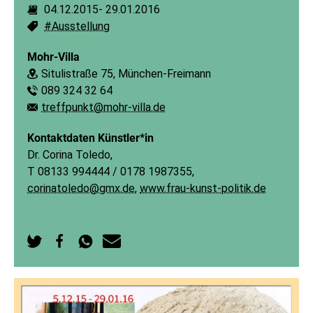
04.12.2015
-
29.01.2016
Dauer:
#Ausstellung
Schlagworte:
Mohr-Villa
Situlistraße 75, München-Freimann
Ort:
089 324 32 64
Telefon:
treffpunkt@mohr-villa.de
E-Mail:
Kontaktdaten Künstler*in
Dr. Corina Toledo,
T 08133 994444 / 0178 1987355,
corinatoledo@gmx.de
,
www.frau-kunst-politik.de
Auf
Auf
Per
Per
Twitter
Facebook
WhatsApp
E-
teilen
teilen
senden
Mail
senden