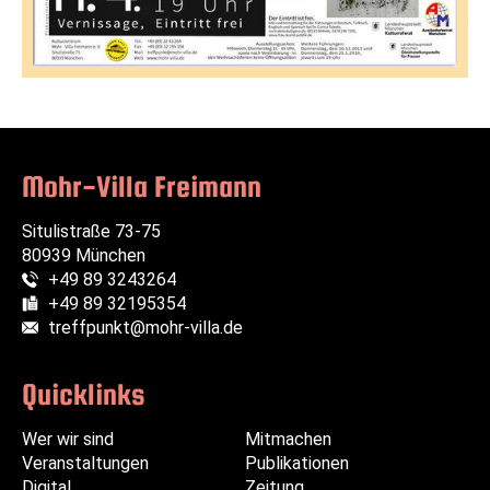
Mohr-Villa Freimann
Situlistraße 73-75
80939 München
+49 89 3243264
Telefon:
+49 89 32195354
Fax:
treffpunkt@mohr-villa.de
E-Mail:
Quicklinks
Wer wir sind
Navigation
Navigation
Mitmachen
Veranstaltungen
überspringen
überspringen
Publikationen
Digital
Zeitung