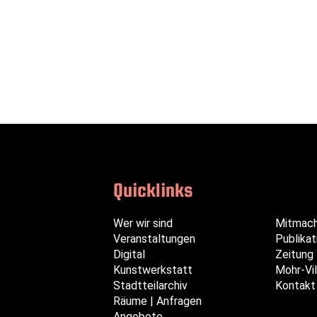
Quicklinks
Navigation
Navigation
Navigation
Wer wir sind
Mitmac
überspringen
überspringen
überspringen
Veranstaltungen
Publikat
Digital
Zeitung
Kunstwerkstatt
Mohr-Vil
Stadtteilarchiv
Kontakt
Räume | Anfragen
Angebote