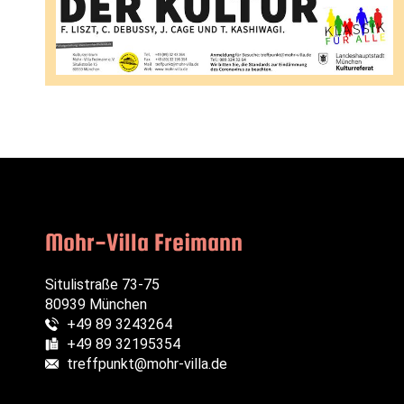
Mohr-Villa Freimann
Situlistraße 73-75
80939 München
+49 89 3243264
Telefon:
+49 89 32195354
Fax:
treffpunkt@mohr-villa.de
E-Mail: