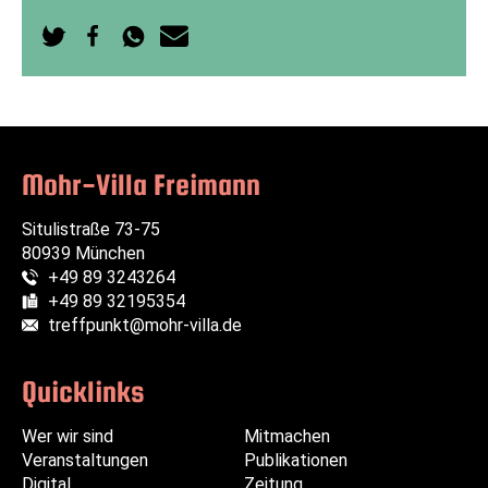
Auf
Auf
Per
Per
Twitter
Facebook
WhatsApp
E-
teilen
teilen
senden
Mail
senden
Mohr-Villa Freimann
Situlistraße 73-75
80939 München
+49 89 3243264
Telefon:
+49 89 32195354
Fax:
treffpunkt@mohr-villa.de
E-Mail:
Quicklinks
Wer wir sind
Navigation
Navigation
Mitmachen
Veranstaltungen
überspringen
überspringen
Publikationen
Digital
Zeitung