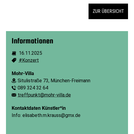
ZUR ÜBERSICHT
Informationen
16.11.2025
Dauer:
#Konzert
Schlagworte:
Mohr-Villa
Situlistraße 73, München-Freimann
Ort:
089 324 32 64
Telefon:
treffpunkt@mohr-villa.de
E-Mail:
Kontaktdaten Künstler*in
Info: elisabeth.m.krauss@gmx.de