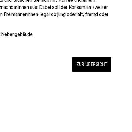
azu und tauschen Sie sich mit Kaffee und einem
znachbar:innen aus. Dabei soll der Konsum an zweiter
en Freimanner:innen- egal ob jung oder alt, fremd oder
m Nebengebäude.
ZUR ÜBERSICHT