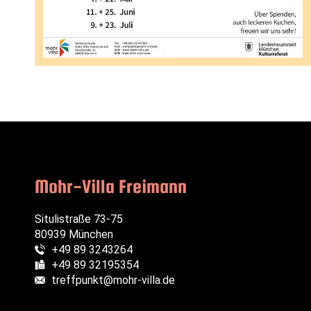
Mohr-Villa Freimann
Situlistraße 73-75
80939 München
+49 89 3243264
Telefon:
+49 89 32195354
Fax:
treffpunkt@mohr-villa.de
E-Mail: