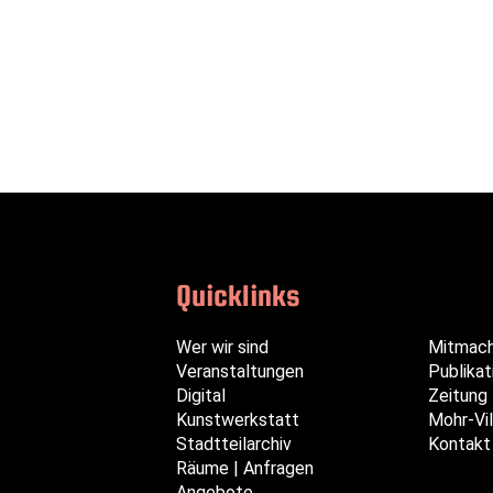
Quicklinks
Navigation
Navigation
Navigation
Wer wir sind
Mitmac
überspringen
überspringen
überspringen
Veranstaltungen
Publikat
Digital
Zeitung
Kunstwerkstatt
Mohr-Vil
Stadtteilarchiv
Kontakt
Räume | Anfragen
Angebote