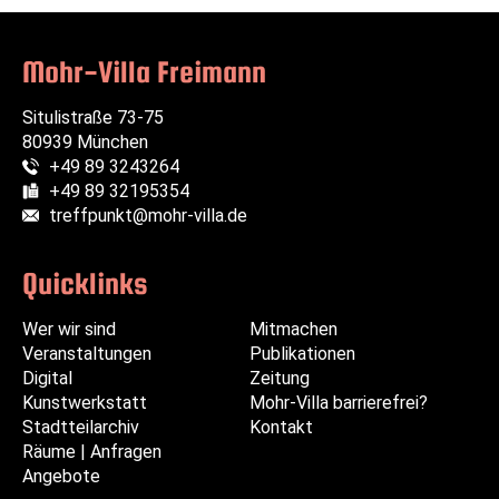
Mohr-Villa Freimann
Situlistraße 73-75
80939 München
+49 89 3243264
Telefon:
+49 89 32195354
Fax:
treffpunkt@mohr-villa.de
E-Mail:
Quicklinks
Wer wir sind
Navigation
Navigation
Mitmachen
Veranstaltungen
überspringen
überspringen
Publikationen
Digital
Zeitung
Kunstwerkstatt
Mohr-Villa barrierefrei?
Stadtteilarchiv
Kontakt
Räume | Anfragen
Angebote