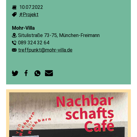
10.07.2022
Dauer:
#Projekt
Schlagworte:
Mohr-Villa
Situlistraße 73-75, München-Freimann
Ort:
089 324 32 64
Telefon:
treffpunkt@mohr-villa.de
E-Mail:
Auf
Auf
Per
Per
Twitter
Facebook
WhatsApp
E-
teilen
teilen
senden
Mail
senden