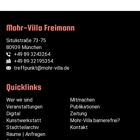
Mohr-Villa Freimann
Situlistraße 73-75
80939 München
+49 89 3243264
Telefon:
+49 89 32195354
Fax:
treffpunkt@mohr-villa.de
E-Mail:
Quicklinks
Wer wir sind
Navigation
Navigation
Mitmachen
Veranstaltungen
überspringen
überspringen
Publikationen
Digital
Zeitung
Kunstwerkstatt
Mohr-Villa barrierefrei?
Stadtteilarchiv
Kontakt
Räume | Anfragen