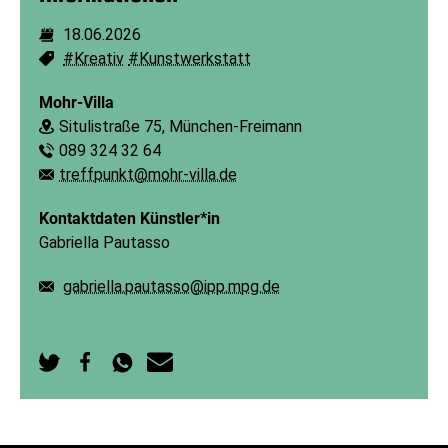
18.06.2026
Dauer:
#Kreativ
#Kunstwerkstatt
Schlagworte:
Mohr-Villa
Situlistraße 75, München-Freimann
Ort:
089 324 32 64
Telefon:
treffpunkt@mohr-villa.de
E-Mail:
Kontaktdaten Künstler*in
Gabriella Pautasso
gabriella.pautasso@ipp.mpg.de
E-Mail:
Auf
Auf
Per
Per
Twitter
Facebook
WhatsApp
E-
teilen
teilen
senden
Mail