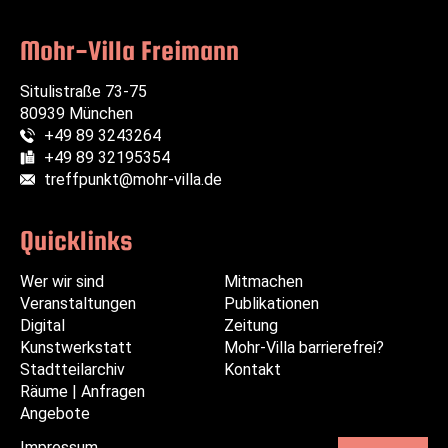
senden
Mohr-Villa Freimann
Situlistraße 73-75
80939 München
+49 89 3243264
Telefon:
+49 89 32195354
Fax:
treffpunkt@mohr-villa.de
E-Mail:
Quicklinks
Wer wir sind
Navigation
Navigation
Mitmachen
Veranstaltungen
überspringen
überspringen
Publikationen
Digital
Zeitung
Kunstwerkstatt
Mohr-Villa barrierefrei?
Stadtteilarchiv
Kontakt
Räume | Anfragen
Angebote
Impressum
Navigation