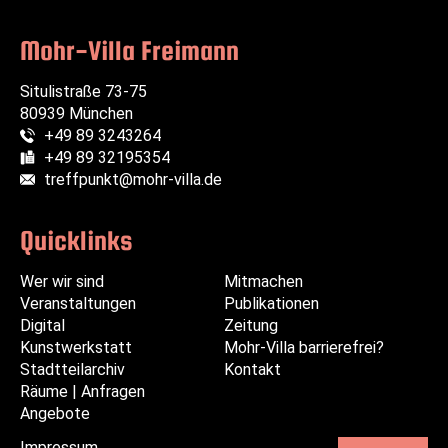
senden
Mohr-Villa Freimann
Situlistraße 73-75
80939 München
+49 89 3243264
Telefon:
+49 89 32195354
Fax:
treffpunkt@mohr-villa.de
E-Mail:
Quicklinks
Wer wir sind
Navigation
Navigation
Mitmachen
Veranstaltungen
überspringen
überspringen
Publikationen
Digital
Zeitung
Kunstwerkstatt
Mohr-Villa barrierefrei?
Stadtteilarchiv
Kontakt
Räume | Anfragen
Angebote
Impressum
Navigation