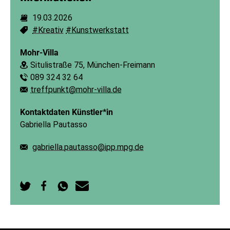
19.03.2026
Dauer:
#Kreativ
#Kunstwerkstatt
Schlagworte:
Mohr-Villa
Situlistraße 75, München-Freimann
Ort:
089 324 32 64
Telefon:
treffpunkt@mohr-villa.de
E-Mail:
Kontaktdaten Künstler*in
Gabriella Pautasso
gabriella.pautasso@ipp.mpg.de
E-Mail:
Auf
Auf
Per
Per
Twitter
Facebook
WhatsApp
E-
teilen
teilen
senden
Mail