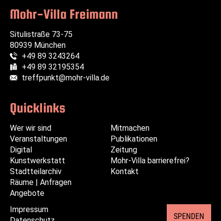
Mohr-Villa Freimann
Situlistraße 73-75
80939 München
+49 89 3243264
Telefon:
+49 89 32195354
Fax:
treffpunkt@mohr-villa.de
E-Mail:
Quicklinks
Wer wir sind
Navigation
Navigation
Mitmachen
Veranstaltungen
überspringen
überspringen
Publikationen
Digital
Zeitung
Kunstwerkstatt
Mohr-Villa barrierefrei?
Stadtteilarchiv
Kontakt
Räume | Anfragen
Angebote
Impressum
Navigation
SPENDEN
Datenschutz
überspringen