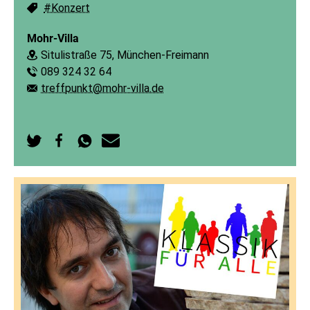
#Konzert
Schlagworte:
Mohr-Villa
Situlistraße 75, München-Freimann
Ort:
089 324 32 64
Telefon:
treffpunkt@mohr-villa.de
E-Mail:
Auf
Auf
Per
Per
Twitter
Facebook
WhatsApp
E-
teilen
teilen
senden
Mail
senden