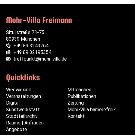
Mohr-Villa Freimann
Situlistraße 73-75
80939 München
+49 89 3243264
Telefon:
+49 89 32195354
Fax:
treffpunkt@mohr-villa.de
E-Mail:
Quicklinks
Wer wir sind
Navigation
Navigation
Mitmachen
Veranstaltungen
überspringen
überspringen
Publikationen
Digital
Zeitung
Kunstwerkstatt
Mohr-Villa barrierefrei?
Stadtteilarchiv
Kontakt
Räume | Anfragen
Angebote