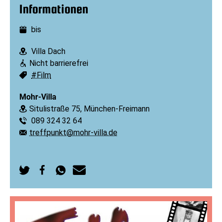
Informationen
bis
Datum:
Villa Dach
Ort:
Nicht barrierefrei
Barrierefreiheit:
#Film
Schlagworte:
Mohr-Villa
Situlistraße 75, München-Freimann
Ort:
089 324 32 64
Telefon:
treffpunkt@mohr-villa.de
E-Mail:
Auf
Auf
Per
Per
Twitter
Facebook
WhatsApp
E-
teilen
teilen
senden
Mail
senden