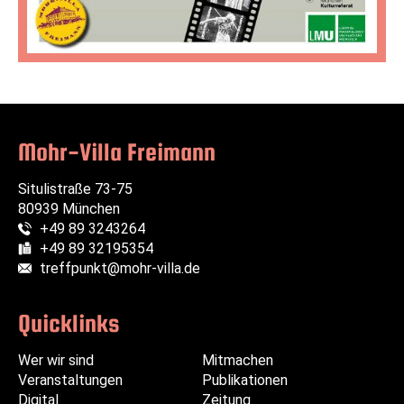
Mohr-Villa Freimann
Situlistraße 73-75
80939 München
+49 89 3243264
Telefon:
+49 89 32195354
Fax:
treffpunkt@mohr-villa.de
E-Mail:
Quicklinks
Wer wir sind
Navigation
Navigation
Mitmachen
Veranstaltungen
überspringen
überspringen
Publikationen
Digital
Zeitung