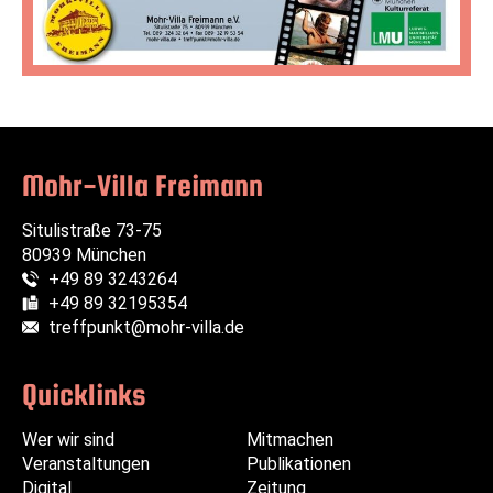
Mohr-Villa Freimann
Situlistraße 73-75
80939 München
+49 89 3243264
Telefon:
+49 89 32195354
Fax:
treffpunkt@mohr-villa.de
E-Mail:
Quicklinks
Wer wir sind
Navigation
Navigation
Mitmachen
Veranstaltungen
überspringen
überspringen
Publikationen
Digital
Zeitung