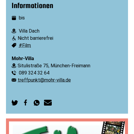
Informationen
bis
Datum:
Villa Dach
Ort:
Nicht barrierefrei
Barrierefreiheit:
#Film
Schlagworte:
Mohr-Villa
Situlistraße 75, München-Freimann
Ort:
089 324 32 64
Telefon:
treffpunkt@mohr-villa.de
E-Mail:
Auf
Auf
Per
Per
Twitter
Facebook
WhatsApp
E-
teilen
teilen
senden
Mail
senden