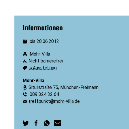
Informationen
bis 28.06.2012
Datum:
Mohr-Villa
Ort:
Nicht barrierefrei
Barrierefreiheit:
#Ausstellung
Schlagworte:
Mohr-Villa
Situlistraße 75, München-Freimann
Ort:
089 324 32 64
Telefon:
treffpunkt@mohr-villa.de
E-Mail: