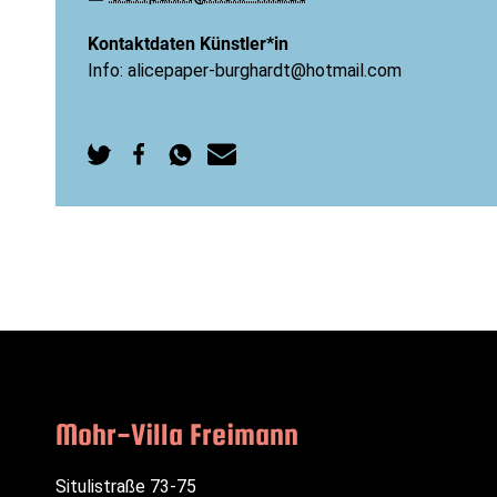
Kontaktdaten Künstler*in
Info: alicepaper-burghardt@hotmail.com
Auf
Auf
Per
Per
Twitter
Facebook
WhatsApp
E-
teilen
teilen
senden
Mail
senden
Mohr-Villa Freimann
Situlistraße 73-75