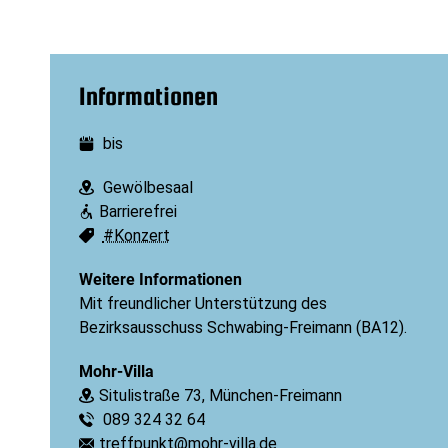
Informationen
bis
Datum:
Gewölbesaal
Ort:
Barrierefrei
Barrierefreiheit:
#Konzert
Schlagworte:
Weitere Informationen
Mit freundlicher Unterstützung des
Bezirksausschuss Schwabing-Freimann (BA12).
Mohr-Villa
Situlistraße 73, München-Freimann
Ort:
089 324 32 64
Telefon:
treffpunkt@mohr-villa.de
E-Mail: