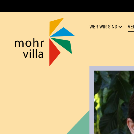
WER WIR SIND
VE
Mohr-Villa
Kultur für Respekt
Team
Verein
Geschichte
Publikationen