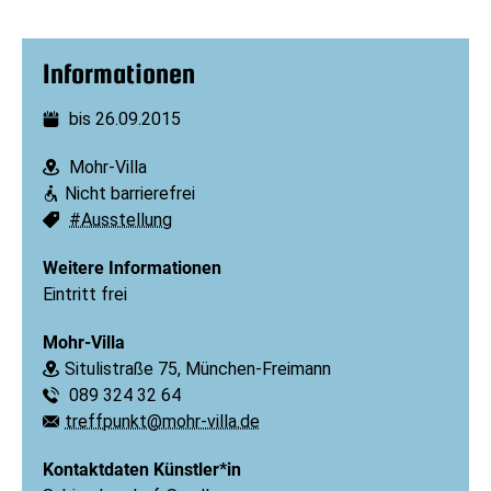
Informationen
bis 26.09.2015
Datum:
Mohr-Villa
Ort:
Nicht barrierefrei
Barrierefreiheit:
#Ausstellung
Schlagworte:
Weitere Informationen
Eintritt frei
Mohr-Villa
Situlistraße 75, München-Freimann
Ort:
089 324 32 64
Telefon:
treffpunkt@mohr-villa.de
E-Mail:
Kontaktdaten Künstler*in