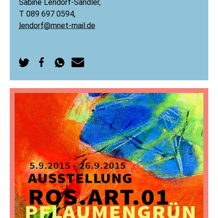
Sabine Lendorf-Sandler,
T 089 697 0594,
lendorf@mnet-mail.de
Auf
Auf
Per
Per
Twitter
Facebook
WhatsApp
E-
teilen
teilen
senden
Mail
senden