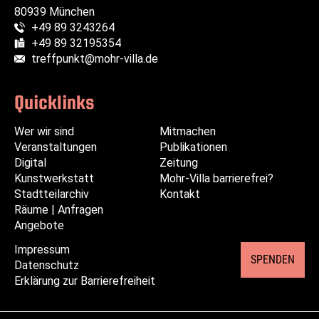
80939 München
+49 89 3243264
Telefon:
+49 89 32195354
Fax:
treffpunkt@mohr-villa.de
E-Mail:
Quicklinks
Wer wir sind
Navigation
Navigation
Mitmachen
Veranstaltungen
überspringen
überspringen
Publikationen
Digital
Zeitung
Kunstwerkstatt
Mohr-Villa barrierefrei?
Stadtteilarchiv
Kontakt
Räume | Anfragen
Angebote
Impressum
Navigation
SPENDEN
Datenschutz
überspringen
Erklärung zur Barrierefreiheit