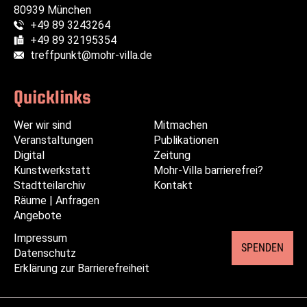
80939 München
+49 89 3243264
Telefon:
+49 89 32195354
Fax:
treffpunkt@mohr-villa.de
E-Mail:
Quicklinks
Wer wir sind
Navigation
Navigation
Mitmachen
Veranstaltungen
überspringen
überspringen
Publikationen
Digital
Zeitung
Kunstwerkstatt
Mohr-Villa barrierefrei?
Stadtteilarchiv
Kontakt
Räume | Anfragen
Angebote
Impressum
Navigation
SPENDEN
Datenschutz
überspringen
Erklärung zur Barrierefreiheit