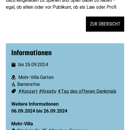
dazu eingeladen zu Spielen und Spaß dabei zu haben -
egal, ob allein oder vor Publikum, ob als Laie oder Profi.
ZUR ÜBERSICHT
Informationen
bis 26.09.2024
Datum:
Mohr-Villa Garten
Ort:
Barrierefrei
Barrierefreiheit:
#Konzert
#Kreativ
#Tag des offenen Denkmals
Schlagworte:
Weitere Informationen
06.09.2024 bis 26.09.2024
Mohr-Villa