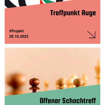
Treffpunkt Auge
#Projekt
28.10.2025
Veranstalt
Treffpunkt
Auge
Offener Schachtreff