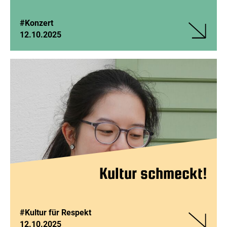
#Konzert
12.10.2025
Veranstalt
Musik
für
Alle:
Von
LA
STRADA
bis
CASANOV
Kultur schmeckt!
#Kultur für Respekt
12.10.2025