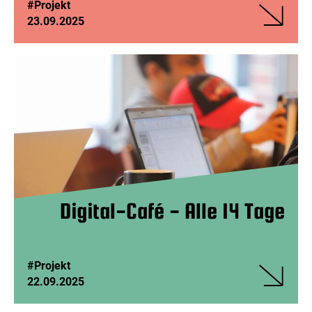
#Projekt
23.09.2025
Veranstalt
Treffpunkt
Auge
Digital-Café - Alle 14 Tage
#Projekt
22.09.2025
Veranstalt