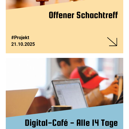
Offener Schachtreff
#Projekt
21.10.2025
Veranstalt
Offener
Schachtref
Digital-Café - Alle 14 Tage