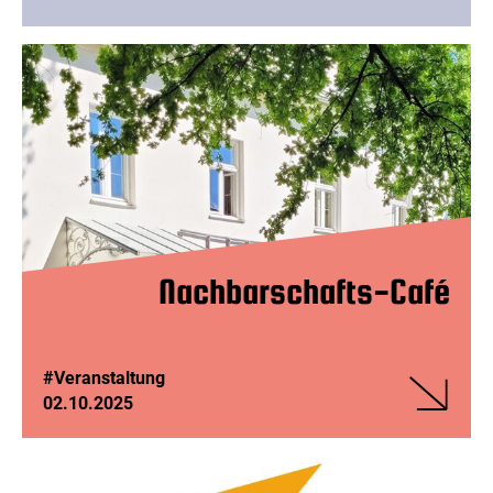
Veranstalt
Lyrikbühn
–
Blaue
Blume,
Mond
und
Sehnsucht
Nachbarschafts-Café
#Veranstaltung
02.10.2025
Veranstalt
Nachbarsc
Café