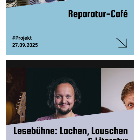
Reparatur-Café
#Projekt
27.09.2025
Veranstalt
Reparatur-
Café
Lesebühne: Lachen, Lauschen