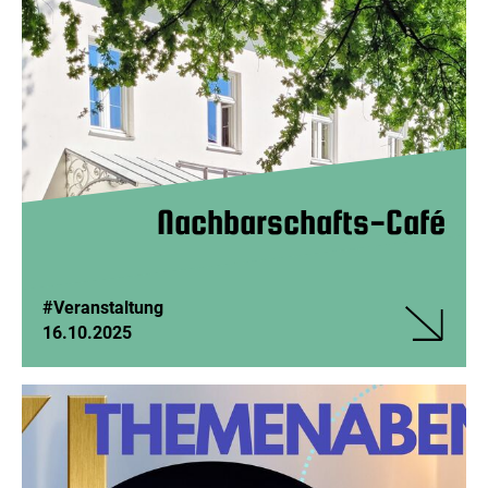
Villa
ist
bunt
Nachbarschafts-Café
#Veranstaltung
16.10.2025
Veranstalt
Nachbarsc
Café