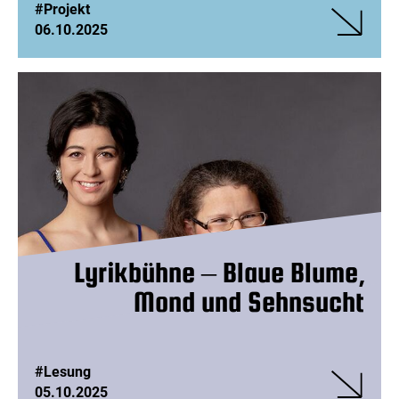
#Projekt
06.10.2025
Veranstalt
Digital-
Café
- Alle
14
Tage
Lyrikbühne – Blaue Blume,
Mond und Sehnsucht
#Lesung
05.10.2025