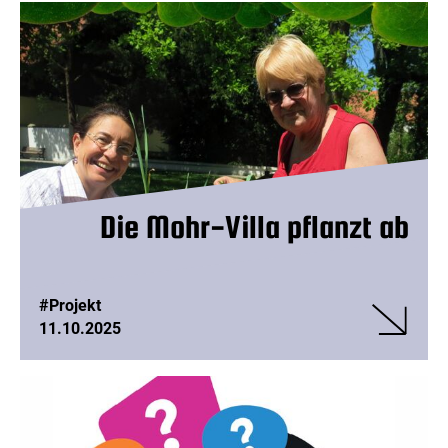
Jubiläumsf
– 20
Jahre
frau-
kunst-
politik
Die Mohr-Villa pflanzt ab
#Projekt
11.10.2025
Veranstalt
Die
Mohr-
Villa