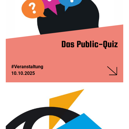
pflanzt
ab
Das Public-Quiz
#Veranstaltung
10.10.2025
Veranstalt
Das
Public-
Quiz