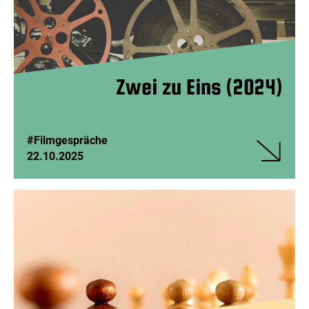
Zwei zu Eins (2024)
#Filmgespräche
22.10.2025
Veranstalt
Zwei
zu
Eins
(2024)