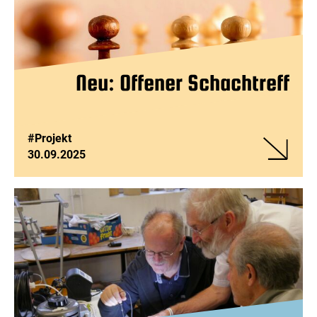
Neu: Offener Schachtreff
#Projekt
30.09.2025
Veranstalt
Neu:
Offener
Schachtref