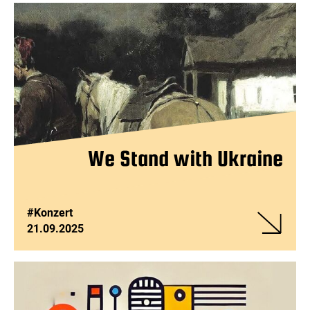
Digital-
Café
- Alle
14
Tage
We Stand with Ukraine
#Konzert
21.09.2025
Veranstalt
We
Stand
with