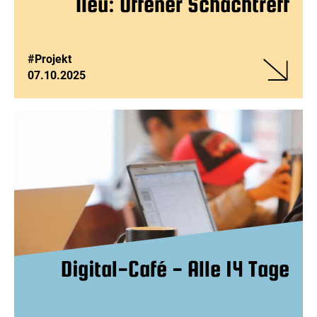
Neu: Offener Schachtreff
#Projekt
07.10.2025
Veranstalt
Neu:
Offener
Schachtref
Digital-Café - Alle 14 Tage