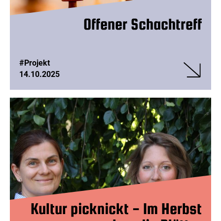
Offener Schachtreff
#Projekt
14.10.2025
Veranstalt
Offener
Schachtref
Kultur picknickt - Im Herbst