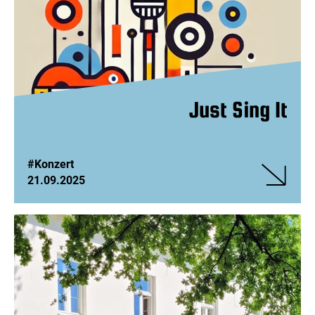
Ukraine
Just Sing It
#Konzert
21.09.2025
Veranstalt
Just
Sing
It