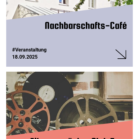
Nachbarschafts-Café
#Veranstaltung
18.09.2025
Veranstalt
Nachbarsc
Café