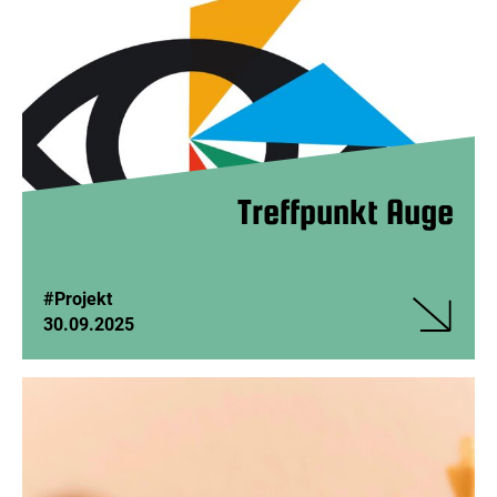
Treffpunkt Auge
#Projekt
30.09.2025
Veranstalt
Treffpunkt
Auge