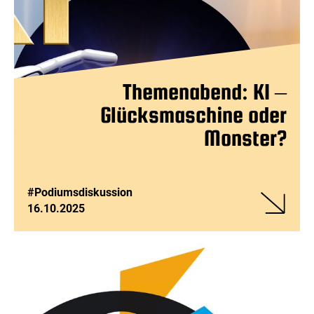
Themenabend: KI –
Glücksmaschine oder
Monster?
#Podiumsdiskussion
16.10.2025
Veranstalt
Themenab
KI –
Glücksmas
oder
Monster?