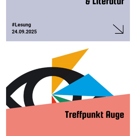
& Literatur
#Lesung
24.09.2025
Veranstalt
Lesebühne
Lachen,
Lauschen
&
Literatur
Treffpunkt Auge