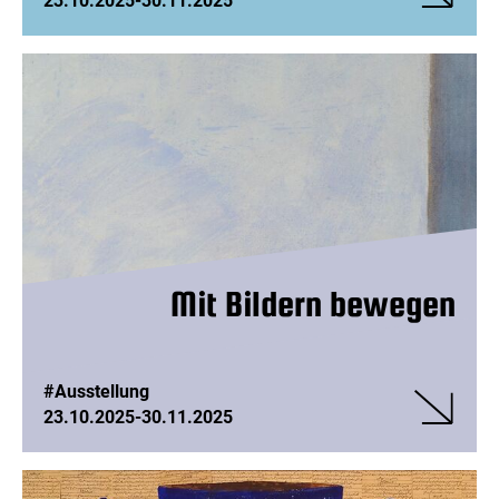
23.10.2025
-
30.11.2025
Veranstalt
LEBENSR
–
Das
Haus
meiner
Heimat
Mit Bildern bewegen
#Ausstellung
23.10.2025
-
30.11.2025
Veranstalt
Mit
Bildern