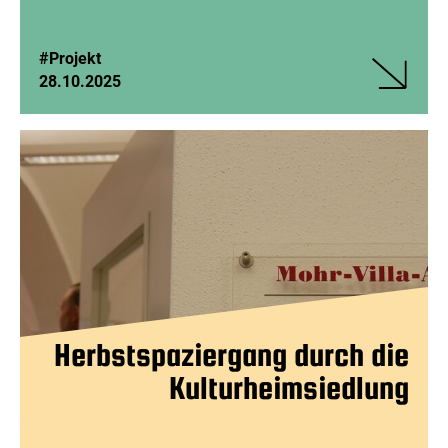
#Projekt
28.10.2025
Veranstalt
Offener
Schachtref
Herbstspaziergang durch die
Kulturheimsiedlung